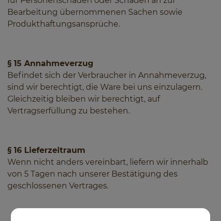
für Personenschäden oder Schäden an zur
Bearbeitung übernommenen Sachen sowie
Produkthaftungsansprüche.
§ 15 Annahmeverzug
Befindet sich der Verbraucher in Annahmeverzug,
sind wir berechtigt, die Ware bei uns einzulagern.
Gleichzeitig bleiben wir berechtigt, auf
Vertragserfüllung zu bestehen.
§ 16 Lieferzeitraum
Wenn nicht anders vereinbart, liefern wir innerhalb
von 5 Tagen nach unserer Bestätigung des
geschlossenen Vertrages.