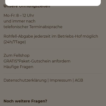
Unsere Öffnungszeiten
Mo-Fr: 8 – 12 Uhr
und immer nach
telefonischer Terminabsprache
Rohfell-Abgabe jederzeit im Betriebs-Hof möglich
(24h/7Tage)
Zum Fellshop
GRATIS*Paket-Gutschein anfordern
Häufige Fragen
Datenschutzerklärung
|
Impressum
|
AGB
Noch weitere Fragen?