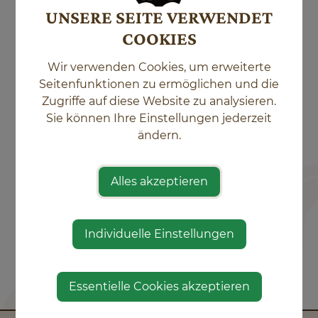
UNSERE SEITE VERWENDET
COOKIES
Rehfell:……….€ 60,-/Stk.
Wir verwenden Cookies, um erweiterte
Hirschdecke:.€ 60,- bis € 120,-/Stk.,
Seitenfunktionen zu ermöglichen und die
größenabhängig
Zugriffe auf diese Website zu analysieren.
Gamsdecke:…€ 85,-/Stk.
Sie können Ihre Einstellungen jederzeit
Muffel:…………€ 85,-/Stk.
ändern.
Mögliche Gerbungsarten:
Weißgerbung:
Alles akzeptieren
Ergibt helles Leder und Fell mit seidigem
Haarglanz.
Individuelle Einstellungen
Essentielle Cookies akzeptieren
⇐ zurück