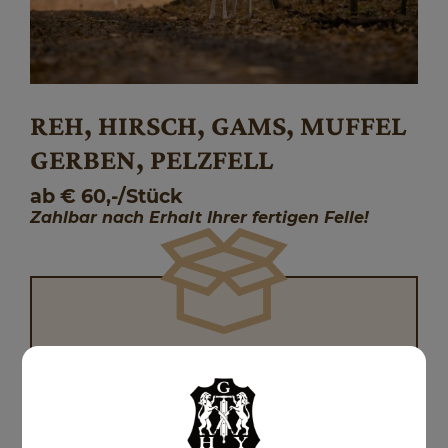
REH, HIRSCH, GAMS, MUFFEL
GERBEN, PELZFELL
ab € 60,-/Stück
Zahlbar nach Erhalt Ihrer fertigen Felle!
SENDEN SIE UNS IHRE FELLE OHNE
VERSANDKOSTEN
FORDERN SIE DEN GRATIS -
PAKETGUTSCHEIN AN