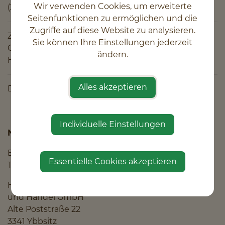
Wir verwenden Cookies, um erweiterte
(24h/7Tage)
Seitenfunktionen zu ermöglichen und die
Zugriffe auf diese Website zu analysieren.
Zum Fellshop
Sie können Ihre Einstellungen jederzeit
GRATIS*Paket-Gutschein anfordern
ändern.
Häufige Fragen
Alles akzeptieren
Datenschutzerklärung
|
Impressum
|
AGB
Individuelle Einstellungen
Noch weitere Fragen?
Bitte kontaktieren sie uns per
Essentielle Cookies akzeptieren
Telefon oder Email:
Holubovsky Gerberei
und Handel GmbH
Alte Poststraße 22
3341 Ybbsitz